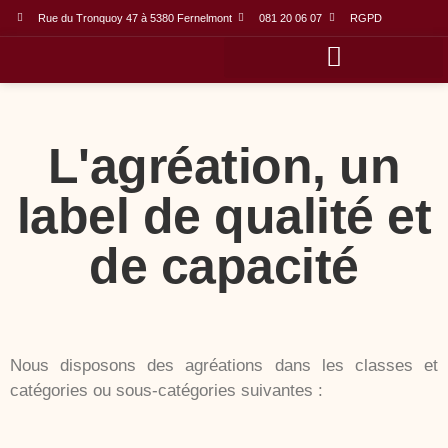
Rue du Tronquoy 47 à 5380 Fernelmont
081 20 06 07
RGPD
Domaines d’activités
Label et nomination
L'agréation, un
label de qualité et
de capacité
Nous disposons des agréations dans les classes et
catégories ou sous-catégories suivantes :