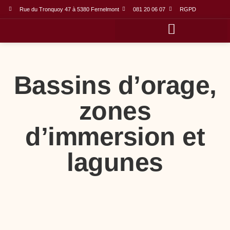
Rue du Tronquoy 47 à 5380 Fernelmont
081 20 06 07
RGPD
Domaines d’activités
Label et nomination
Bassins d’orage,
zones
d’immersion et
lagunes